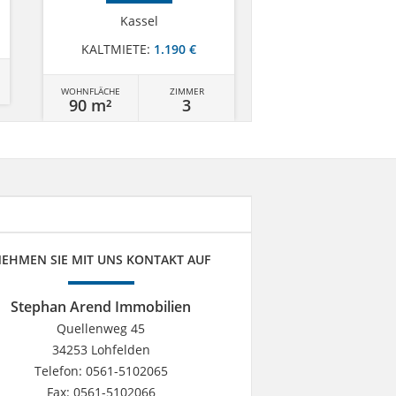
Kassel
Wolfhagen
KALTMIETE:
1.190 €
VERKAUFT
WOHNFLÄCHE
ZIMMER
WOHNFLÄCHE
90 m²
3
288 m²
EHMEN SIE MIT UNS KONTAKT AUF
Stephan Arend Immobilien
Quellenweg 45
34253 Lohfelden
Telefon: 0561-5102065
Fax: 0561-5102066