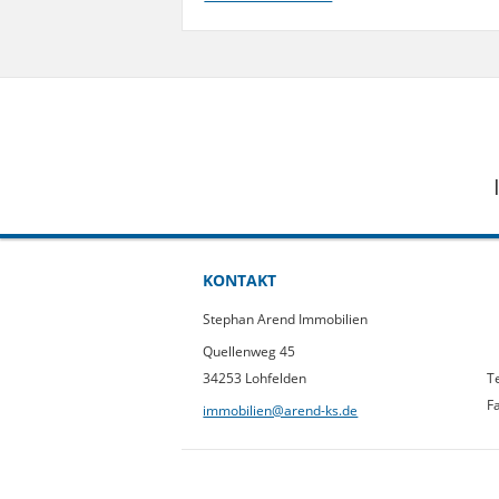
KONTAKT
Stephan Arend Immobilien
Quellenweg 45
34253 Lohfelden
T
F
immobilien@arend-ks.de