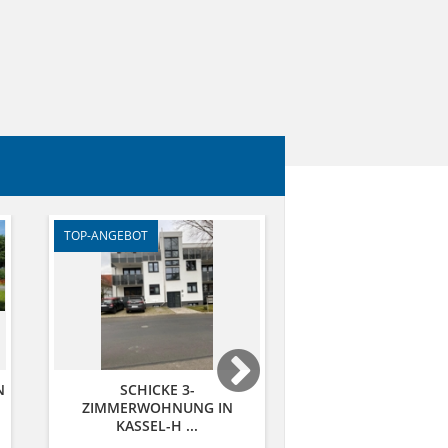
TOP-ANGEBOT
VERKAUFT
N
SCHICKE 3-
WOLFHAGEN
ZIMMERWOHNUNG IN
ZWEIFAMILIENHAU
KASSEL-H ...
...