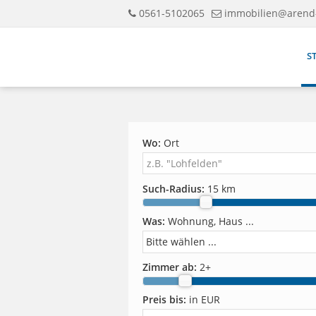
0561-5102065
immobilien@arend
S
Wo:
Ort
Such-Radius:
15 km
Was:
Wohnung, Haus ...
Zimmer ab:
2
+
Preis bis:
in EUR